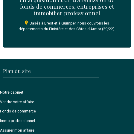
Je reconnais avoir lu et accepté sans réserve, les
Co
Générales d'Utilisation
du site
*
Envoyer