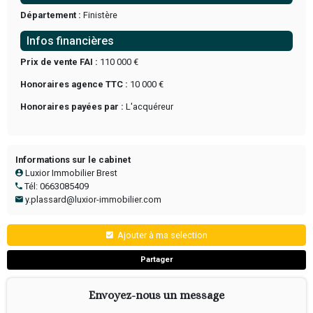
l'habitation principale, une dépendance attenante et 3 hangar
le tout sur une superficie d'environ 4000 M².
Faire offre (disposer de 70 000€)
Ce bien correspond idéalement à une habitation familiale mai
création de gîte
Synthèse
Référence :
VEN-03/2026/005-PY
Type transaction :
À VENDRE
Nature du commerce :
Gîtes
Situation, accès & locaux