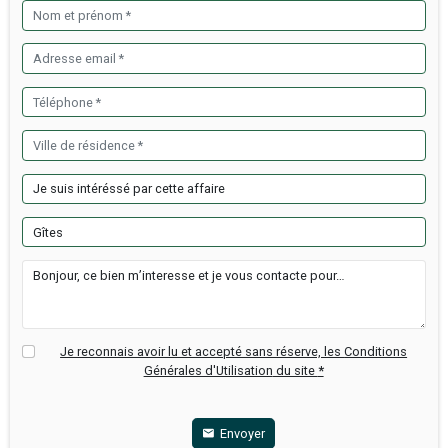
Département :
Finistère
Infos financières
Prix de vente FAI :
110 000 €
Honoraires agence TTC :
10 000 €
Honoraires payées par :
L'acquéreur
Informations sur le cabinet
Luxior Immobilier Brest
Tél: 0663085409
y.plassard@luxior-immobilier.com
Ajouter à ma selection