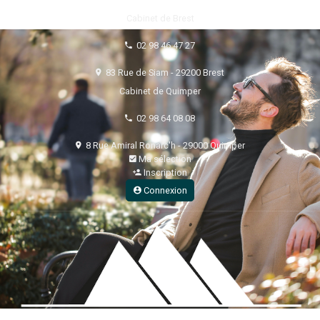
Cabinet de Brest
02 98 46 47 27
83 Rue de Siam - 29200 Brest
Cabinet de Quimper
02 98 64 08 08
8 Rue Amiral Ronarc'h - 29000 Quimper
Ma sélection
Inscription
Connexion