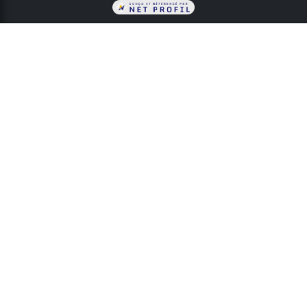
Vendre votre affaire
Fonds de commerce
Immo professionnel
Assurer mon affaire
Mentions légales
Contactez-nous
Contactez nous