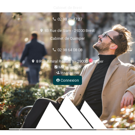
Cabinet de Brest
02 98 46 47 27
83 Rue de Siam - 29200 Brest
Cabinet de Quimper
02 98 64 08 08
8 Rue Amiral Ronarc'h - 29000 Quimper
Ma sélection
Inscription
Connexion