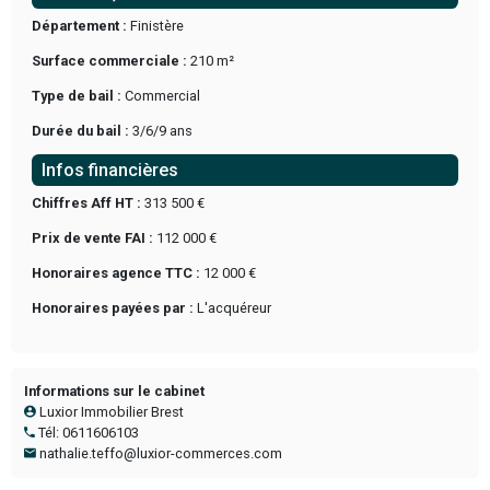
Situé en ville avec possibilité de stationnements, ce garage 
d'une clientèle fidèle .
210 M2 de surface d'atelier équipé de 2 ponts , bureau , sanit
CAHT : 313,500,00€
Prix de vente FAI : 112.000€
REF: TJ/NT 26369
Synthèse
Référence :
VEN-09/2025/001-TN
Type transaction :
À VENDRE
Nature du commerce :
Garage-Station service
Situation, accès & locaux