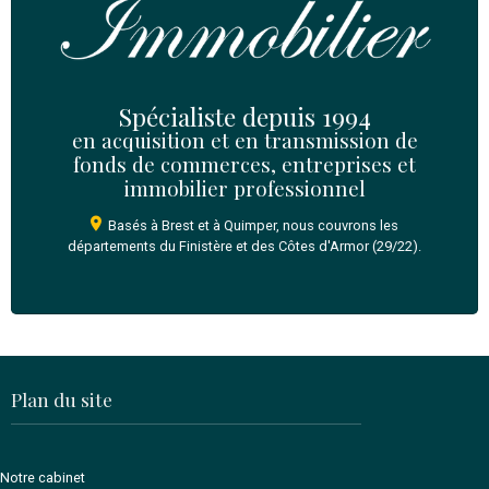
Je reconnais avoir lu et accepté sans réserve, les
Co
Générales d'Utilisation
du site
*
Envoyer