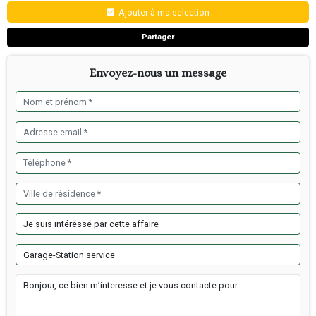
Département :
Finistère
Surface commerciale :
210 m²
Type de bail :
Commercial
Durée du bail :
3/6/9 ans
Infos financières
Chiffres Aff HT :
313 500 €
Prix de vente FAI :
112 000 €
Honoraires agence TTC :
12 000 €
Honoraires payées par :
L'acquéreur
Informations sur le cabinet