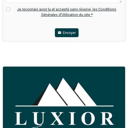
Luxior Immobilier Brest
Tél: 0611606103
nathalie.teffo@luxior-commerces.com
Ajouter à ma selection
Partager
Envoyez-nous un message