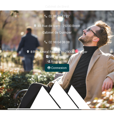
Cabinet de Brest
02 98 46 47 27
83 Rue de Siam - 29200 Brest
Cabinet de Quimper
02 98 64 08 08
8 Rue Amiral Ronarc'h - 29000 Quimper
Ma sélection
Inscription
Connexion