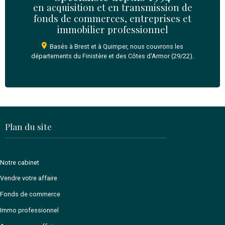
Je reconnais avoir lu et accepté sans réserve, les
Co
Générales d'Utilisation
du site
*
Envoyer