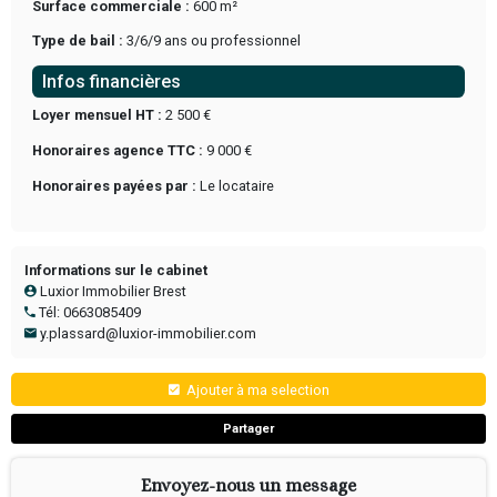
Synthèse
Référence :
LOC-02/2026/001-PY
Type transaction :
À LOUER
Nature du commerce :
Entrepôt
Détail activité :
stockage
Situation, accès & locaux
Département :
Finistère
Surface totale :
600 m²