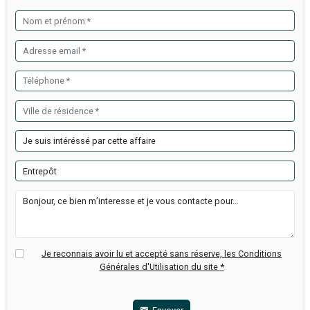
Surface commerciale :
600 m²
Type de bail :
3/6/9 ans ou professionnel
Infos financières
Loyer mensuel HT :
2 500 €
Honoraires agence TTC :
9 000 €
Honoraires payées par :
Le locataire
Informations sur le cabinet
Luxior Immobilier Brest
Tél: 0663085409
y.plassard@luxior-immobilier.com
Ajouter à ma selection