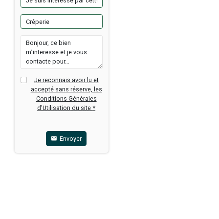
des murs.
 €
DRE
 restaurant
Je reconnais avoir 