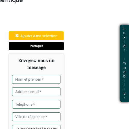
tagne, crêperie authentique
e bretonne, crêperie /
Ajouter à ma selec
 de résidents et de
Partager
age.
rts, la cuisine est bien
Envoyez-nous 
 en place.
message