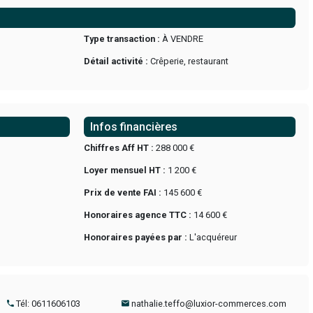
EBE: 80 000,00 €
Suivant
Possibilité d'acquisition 
Prix du fonds FAI 145 600
Ref TJ/CO 25824
0/2023/003-OC
Type transaction :
À VEN
ce :
Crêperie
Détail activité :
Crêperie,