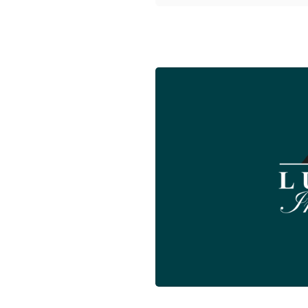
Situation, ac
Département :
Fini
Surface totale :
11
Surface commerci
Logement :
NON
Durée du bail :
3/6
Informations sur le
Luxior Immobilier 