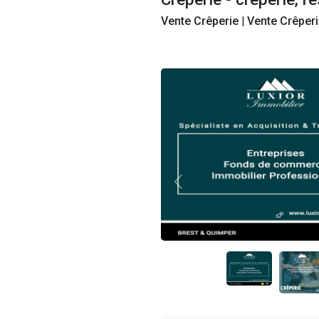
Retour
Crêperie - cr
Vente Crêperie
|
V