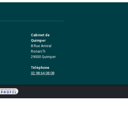
iste depuis
tion et en
on de fonds de
, entreprises et
r professionnel
t à Quimper, nous couvrons les
inistère et des Côtes d'Armor (29/22).