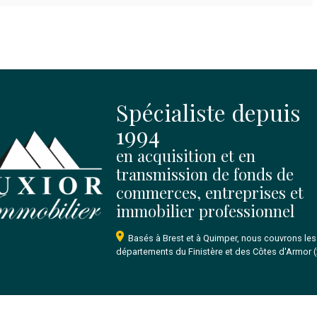
cès & locaux
Infos financières
stère
Chiffres Aff HT :
288 000
0 m²
Loyer mensuel HT :
1 200
ale :
110 m²
Prix de vente FAI :
145 6
Honoraires agence TTC 
/9 ans
Honoraires payées par :
 cabinet
Brest
Tél: 0611606103
nathalie.tef