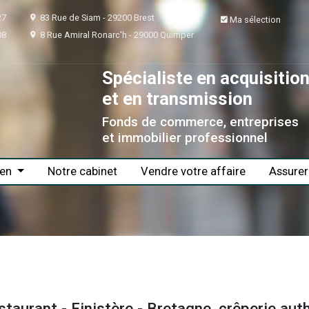
02 98 46 47 27
83 Rue de Siam - 29200 Brest
02 98 64 08 08
8 Rue Amiral Ronarc'h - 29000 Quimp
Spécialist
et en tra
Fonds de com
et immobilier
Trouver un bien
Notre cabinet
Vendre v