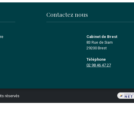
Spécial
1994
en acquisi
transmissi
commerces
immobilie
Basés à Brest e
départements du F