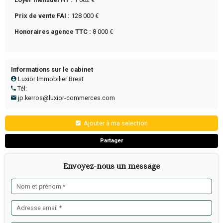
Référence :
VEN-05/2026/010-KJ
Type transaction :
À VENDRE
Nature du commerce :
Bar
Détail activité :
Commerce de détail d'habillement en m
spécialisé
Situation, accès & locaux
Département :
Finistère
Surface totale :
60 m²
Surface commerciale :
60 m²
Durée du bail :
3/6/9 ans