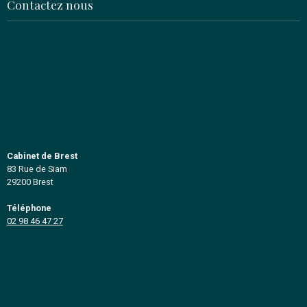
Spécialiste depuis 1994
en acquisition et en transmission
fonds de commerces, entreprises
immobilier professionnel
Basés à Brest et à Quimper, nous couvrons l