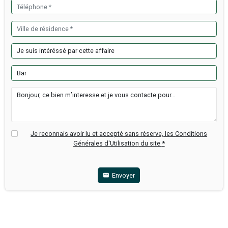
Infos financières
Chiffres Aff HT :
231 179 €
Loyer mensuel HT :
1 002 €
Prix de vente FAI :
128 000 €
Honoraires agence TTC :
8 000 €
Informations sur le cabinet
Luxior Immobilier Brest
Tél:
jp.kerros@luxior-commerces.com
Ajouter à ma selection