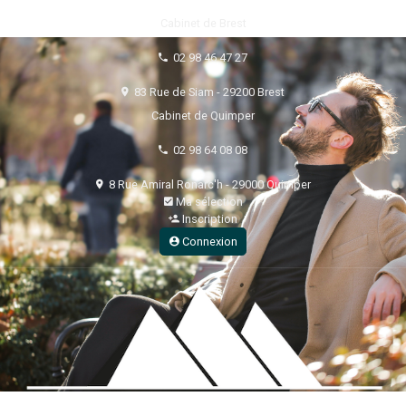
Cabinet de Brest
02 98 46 47 27
83 Rue de Siam - 29200 Brest
Cabinet de Quimper
02 98 64 08 08
8 Rue Amiral Ronarc'h - 29000 Quimper
Ma sélection
Inscription
Connexion