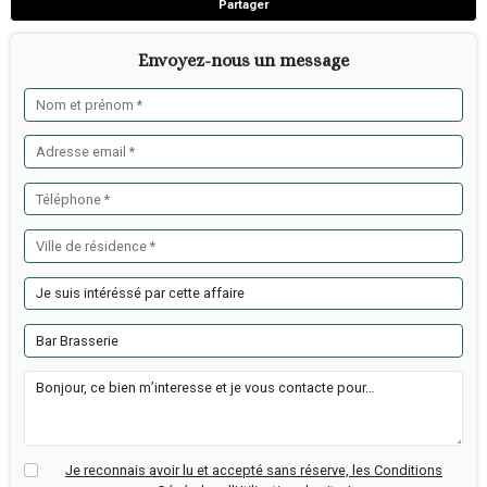
Département :
Finistère
Surface totale :
330 m²
Surface commerciale :
270 m²
Type de bail :
Commercial
Infos financières
Chiffres Aff HT :
341 942 €
Loyer mensuel HT :
3 690 €
Prix de vente FAI :
1 €
Informations sur le cabinet
Luxior Immobilier Brest
Tél: 0663085409