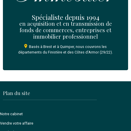
Je reconnais avoir lu et accepté sans réserve, les
Co
Générales d'Utilisation
du site
*
Envoyer