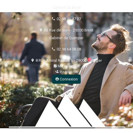
Cabinet de Brest
02 98 46 47 27
83 Rue de Siam - 29200 Brest
Cabinet de Quimper
02 98 64 08 08
8 Rue Amiral Ronarc'h - 29000 Quimper
Ma sélection
Inscription
Connexion