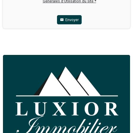
y.plassard@luxior-immobilier.com
Ajouter à ma selection
Partager
Envoyez-nous un message