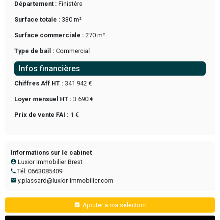
A VENDRE FOND DE COMMERCE DE BAR BRASSERIE.
Idéalement situé, sur un axe très emprunté, comprenant 1 sal
une cuisine de 60m².
Licence IV.
Offre à faire rapidement.
Synthèse
Référence :
VEN-05/2026/011-PY
Type transaction :
À VENDRE
Nature du commerce :
Bar Brasserie
Situation, accès & locaux